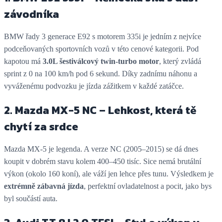
závodníka
BMW řady 3 generace E92 s motorem 335i je jedním z nejvíce
podceňovaných sportovních vozů v této cenové kategorii. Pod
kapotou má
3.0L šestiválcový twin-turbo motor
, který zvládá
sprint z 0 na 100 km/h pod 6 sekund. Díky zadnímu náhonu a
vyváženému podvozku je jízda zážitkem v každé zatáčce.
2. Mazda MX-5 NC – Lehkost, která tě
chytí za srdce
Mazda MX-5 je legenda. A verze NC (2005–2015) se dá dnes
koupit v dobrém stavu kolem 400–450 tisíc. Sice nemá brutální
výkon (okolo 160 koní), ale váží jen lehce přes tunu. Výsledkem je
extrémně zábavná jízda
, perfektní ovladatelnost a pocit, jako bys
byl součástí auta.