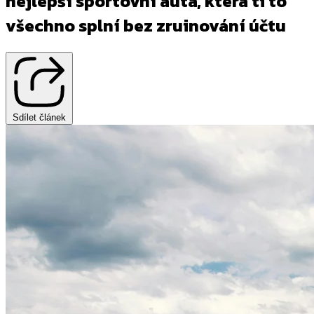
nejlepší sportovní auta, která ti to
všechno splní bez zruinování účtu
Sdílet článek