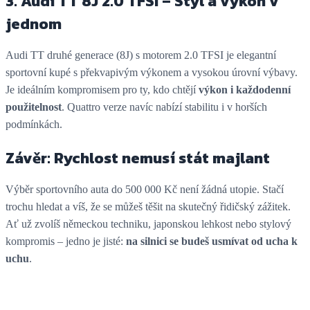
3. Audi TT 8J 2.0 TFSI – Styl a výkon v
jednom
Audi TT druhé generace (8J) s motorem 2.0 TFSI je elegantní
sportovní kupé s překvapivým výkonem a vysokou úrovní výbavy.
Je ideálním kompromisem pro ty, kdo chtějí
výkon i každodenní
použitelnost
. Quattro verze navíc nabízí stabilitu i v horších
podmínkách.
Závěr: Rychlost nemusí stát majlant
Výběr sportovního auta do 500 000 Kč není žádná utopie. Stačí
trochu hledat a víš, že se můžeš těšit na skutečný řidičský zážitek.
Ať už zvolíš německou techniku, japonskou lehkost nebo stylový
kompromis – jedno je jisté:
na silnici se budeš usmívat od ucha k
uchu
.