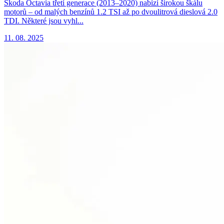
Škoda Octavia třetí generace (2013–2020) nabízí širokou škálu
motorů – od malých benzínů 1.2 TSI až po dvoulitrová dieslová 2.0
TDI. Některé jsou vyhl...
11. 08. 2025