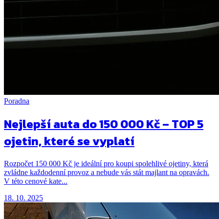
Poradna
Nejlepší auta do 150 000 Kč – TOP 5
ojetin, které se vyplatí
Rozpočet 150 000 Kč je ideální pro koupi spolehlivé ojetiny, která
zvládne každodenní provoz a nebude vás stát majlant na opravách.
V této cenové kate...
18. 10. 2025