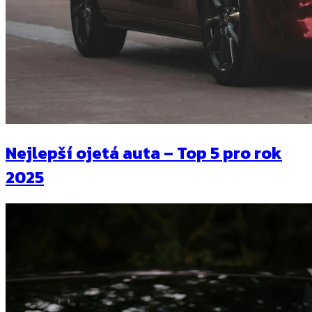
Nejlepší ojetá auta – Top 5 pro rok
2025