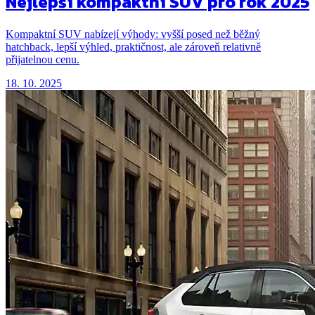
Nejlepší kompaktní SUV pro rok 2025
Kompaktní SUV nabízejí výhody: vyšší posed než běžný
hatchback, lepší výhled, praktičnost, ale zároveň relativně
přijatelnou cenu.
18. 10. 2025