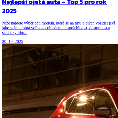
Nejlepší ojetá auta – Top 5 pro rok
2025
Níže najdete výběr pěti modelů, které se na trhu ojetých vozidel jeví
jako velmi dobrá volba – s ohledem na spolehlivost, dostupnost a
statistiky trhu...
20. 10. 2025