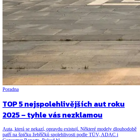
Poradna
TOP 5 nejspolehlivějších aut roku
2025 – tyhle vás nezklamou
Auta, která se nekazí, opravdu existují. Některé modely dlouhodobě
patří na špičku žebříčků spolehlivosti podle TÜV, ADAC i