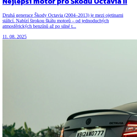
Nejlepší motor pro Škodu Octavia II
Druhá generace Škody Octavia (2004–2013) je mezi ojetinami
stálicí. Nabízí širokou škálu motorů – od jednoduchých
atmosférických benzínů až po silné t...
11. 08. 2025