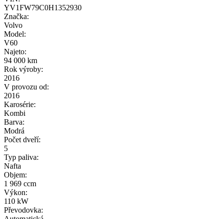
YV1FW79C0H1352930
Značka:
Volvo
Model:
V60
Najeto:
94 000 km
Rok výroby:
2016
V provozu od:
2016
Karosérie:
Kombi
Barva:
Modrá
Počet dveří:
5
Typ paliva:
Nafta
Objem:
1 969 ccm
Výkon:
110 kW
Převodovka:
Automatická