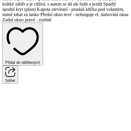
krátký záběr a je citlivá, s autem se dá ale řadit a jezdit Spadlý
spodní kryt (plast) Kapota otevíraní - prasklá klička pod volantem,
nutné tahat za lanko Přední okno levé - nefunguje el. stahování okna
Zadní okno pravé - rozbité
Přidat do oblíbených
Sdílet