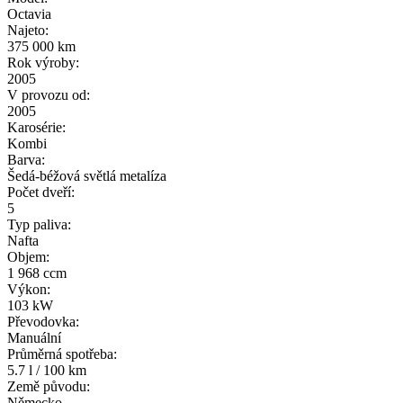
Octavia
Najeto:
375 000 km
Rok výroby:
2005
V provozu od:
2005
Karosérie:
Kombi
Barva:
Šedá-béžová světlá metalíza
Počet dveří:
5
Typ paliva:
Nafta
Objem:
1 968 ccm
Výkon:
103 kW
Převodovka:
Manuální
Průměrná spotřeba:
5.7 l / 100 km
Země původu:
Německo