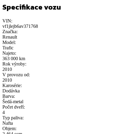
Specifikace vozu
VIN:
vf1jlejb6av371768
Značka:
Renault
Model:
Trafic
Najeto:
363 000 km
Rok výroby:
2010
V provozu od:
2010
Karosérie:
Dodávka
Barva:
Šedá-metal
Počet dveří:
4
Typ paliva:
Nafta
Objem:
2 464 ccm