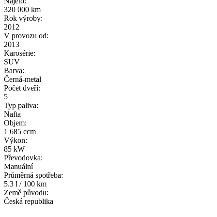
Najeto:
320 000 km
Rok výroby:
2012
V provozu od:
2013
Karosérie:
SUV
Barva:
Černá-metal
Počet dveří:
5
Typ paliva:
Nafta
Objem:
1 685 ccm
Výkon:
85 kW
Převodovka:
Manuální
Průměrná spotřeba:
5.3 l / 100 km
Země původu:
Česká republika