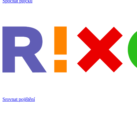
Spočítat pújčku
Srovnat pojištění