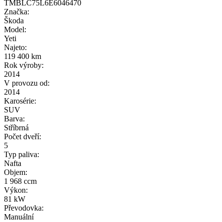
TMBLC75L6E6046470
Značka:
Škoda
Model:
Yeti
Najeto:
119 400 km
Rok výroby:
2014
V provozu od:
2014
Karosérie:
SUV
Barva:
Stříbrná
Počet dveří:
5
Typ paliva:
Nafta
Objem:
1 968 ccm
Výkon:
81 kW
Převodovka:
Manuální