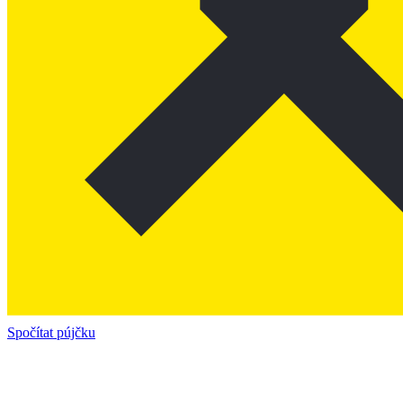
Spočítat pújčku