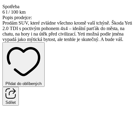
Spotřeba
6 l / 100 km
Popis prodejce:
Prodám SUV, které zvládne všechno kromě vaší tchýně. Škoda Yeti
2.0 TDI s poctivým pohonem 4x4 – ideální parťák do města, na
chatu, na hory i na útěk před civilizací. Yeti možná podle jména
vypadá jako mýtická bytost, ale tenhle je skutečný. A bude váš.
Přidat do oblíbených
Sdílet