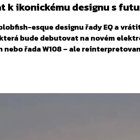
t k ikonickému designu s futu
blobfish-esque designu řady EQ a vráti
která bude debutovat na novém elektr
n nebo řada W108 – ale reinterpretova