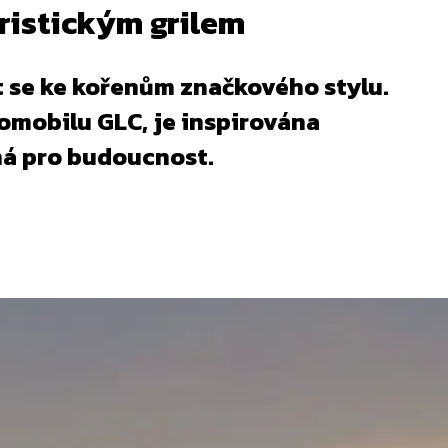
ristickým grilem
t se ke kořenům značkového stylu.
omobilu GLC, je inspirována
ná pro budoucnost.